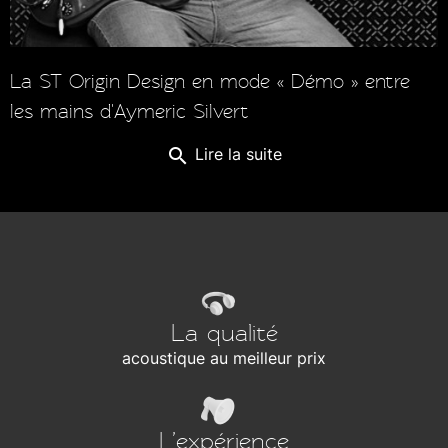
La ST Origin Design en mode « Démo » entre
les mains d'Aymeric Silvert
search
Lire la suite
La qualité
acoustique au meilleur prix
L’expérience