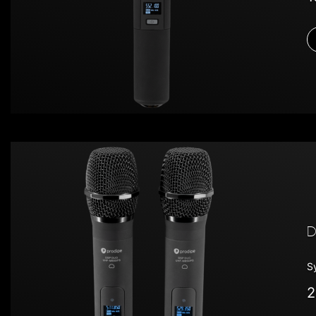
D
S
2