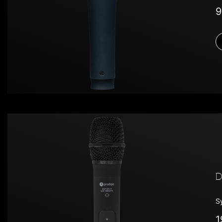
9
D
S
1