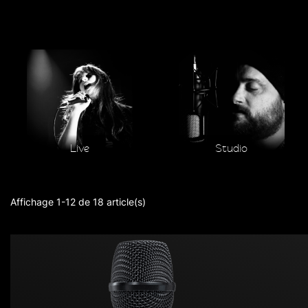
Live
Studio
Affichage 1-12 de 18 article(s)