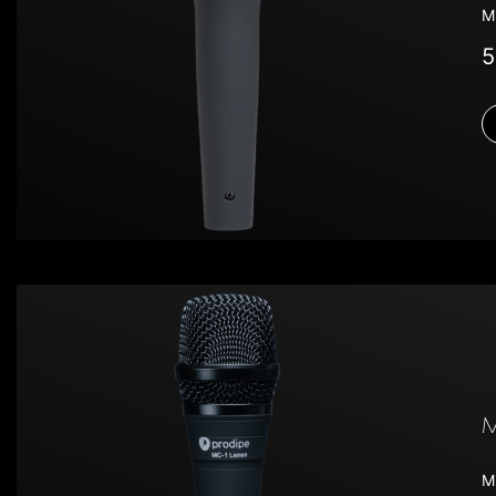
M
5
M
M