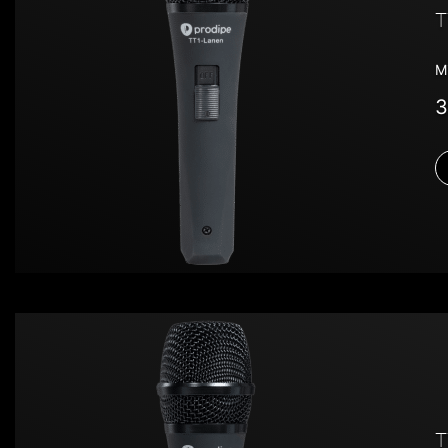
T
M
3
T