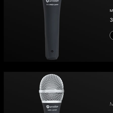
M
3
M