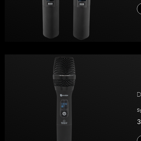
D
S
3