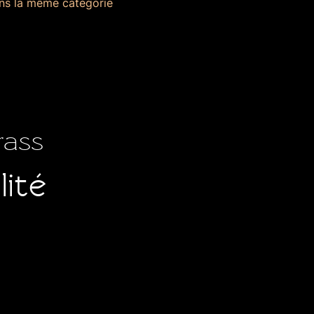
ns la même catégorie
rass
lité