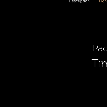
Description
Fich
Pac
Tim