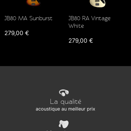
JB80 MA Sunburst
JB80 RA Vintage
White
279,00 €
279,00 €
La qualité
acoustique au meilleur prix